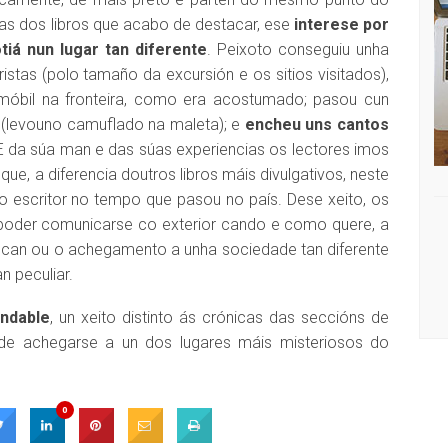
ras dos libros que acabo de destacar, ese
interese por
iá nun lugar tan diferente
. Peixoto conseguiu unha
ristas (polo tamaño da excursión e os sitios visitados),
 móbil na fronteira, como era acostumado; pasou cun
(levouno camuflado na maleta); e
encheu uns cantos
 E da súa man e das súas experiencias os lectores imos
e, a diferencia doutros libros máis divulgativos, neste
o escritor no tempo que pasou no país. Dese xeito, os
 poder comunicarse co exterior cando e como quere, a
 can ou o achegamento a unha sociedade tan diferente
n peculiar.
ndable
, un xeito distinto ás crónicas das seccións de
os de achegarse a un dos lugares máis misteriosos do
0