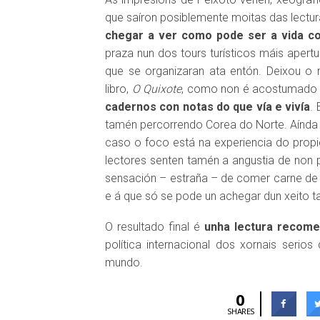
que saíron posiblemente moitas das lectu
chegar a ver como pode ser a vida cot
praza nun dos tours turísticos máis apertu
que se organizaran ata entón. Deixou o
libro,
O Quixote
, como non é acostumado 
cadernos con notas do que vía e vivía
.
tamén percorrendo Corea do Norte. Aínda qu
caso o foco está na experiencia do propi
lectores senten tamén a angustia de non
sensación – estraña – de comer carne de
e á que só se pode un achegar dun xeito ta
O resultado final é
unha lectura recome
política internacional dos xornais seri
mundo.
0
SHARES