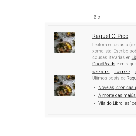
Bio
Raquel C. Pico
Lectora entusiasta (e s
xornalista. Escribo s
cousas literarias en
Li
GoodReads
e en raqu
Website
Twitter
Últimos posts de
Raqu
Novelas, crónicas e
A morte das maiús
Vila do Libro: así c