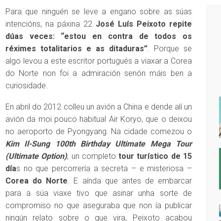
Para que ninguén se leve a engano sobre as súas
intencións, na páxina 22
José Luís Peixoto repite
dúas veces: “estou en contra de todos os
réximes totalitarios e as ditaduras”
. Porque se
algo levou a este escritor portugués a viaxar a Corea
do Norte non foi a admiración senón máis ben a
curiosidade.
En abril do 2012 colleu un avión a China e dende alí un
avión da moi pouco habitual Air Koryo, que o deixou
no aeroporto de Pyongyang. Na cidade comezou o
Kim Il-Sung 100th Birthday Ultimate Mega Tour
(Ultimate Option)
, un completo
tour turístico de 15
día
s no que percorrería a secreta – e misteriosa –
Corea do Norte
. E aínda que antes de embarcar
para a súa viaxe tivo que asinar unha sorte de
compromiso no que aseguraba que non ía publicar
ningún relato sobre o que vira, Peixoto acabou