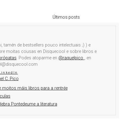
Últimos posts
i, tamén de bestsellers pouco intelectuais ;) ) e
obre moitas cousas en Disquecool e sobre libros e
brópatas
. Podes atoparme en
@raquelpico
, en
el@disquecool.com
LinkedIn
el C. Pico
 moitos máis libros para a rentrée
culas
elebra Pontedeume a literatura