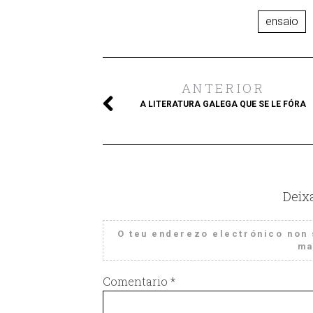
ensaio
ANTERIOR
A LITERATURA GALEGA QUE SE LE FÓRA
Deix
O teu enderezo electrónico non 
ma
Comentario
*