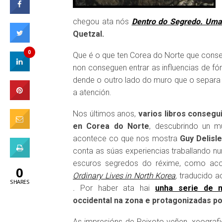
chegou ata nós
Dentro do Segredo. Uma
Quetzal.
0
Que é o que ten Corea do Norte que conse
non conseguen entrar as influencias de fór
dende o outro lado do muro que o sepa
a atención.
Nos últimos anos,
varios libros consegu
en Corea do Norte
, descubrindo un m
acontece co que nos mostra
Guy Delisl
conta as súas experiencias traballando n
escuros segredos do réxime, como aco
0
Ordinary Lives in North Korea
,
traducido a
SHARES
.
Por haber ata hai
unha serie de n
occidental na zona e protagonizadas po
As impresións de Peixoto veñen, xeogra