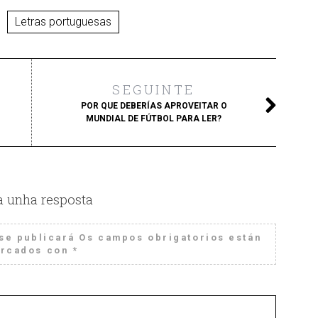
Letras portuguesas
SEGUINTE
POR QUE DEBERÍAS APROVEITAR O
MUNDIAL DE FÚTBOL PARA LER?
a unha resposta
se publicará
Os campos obrigatorios están
rcados con
*