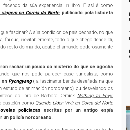
facendo da súa experiencia un libro. E así é como
 viagem na Coreia do Norte
, publicado pola lisboeta
gue fascinar? A súa condición de país pechado, no que
a, fai que, inevitablemente, todo o que chega dende alí,
ra do resto do mundo, acabe chamando poderosamente
iron rachar un pouco co misterio do que se agocha
undo que nos pode parecer case surrealista, como
e en
Pyongyang
( a fascinante banda deseñada na que
un estudo de animación norcoreano), ou desvelando os
ntece co libro de Barbara Demick
Nothing to Envy:
o castelán como
Querido Líder: Vivir en Corea del Norte
ovelas policiacas
escritas por un antigo espía
r un policía norcoreano.
ficamente, de máis preto e parten do mesmo punto do