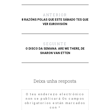
ANTERIOR
8 RAZÓNS POLAS QUE ESTE SÁBADO TES QUE
VER EUROVISIÓN
SEGUINTE
O DISCO DA SEMANA: ARE WE THERE, DE
SHARON VAN ETTEN
Deixa unha resposta
O teu enderezo electrónico
non se publicará
Os campos
obrigatorios están marcados
con
*