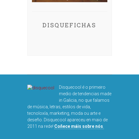
DISQUEFICHAS
Disquecool é o primeiro
medio de tendencias made
in Galicia, no que falamos
de música, letras, estilos de vida,
tecnoloxía, marketing, moda ou arte e
deseño. Disquecool apareceu en maio de
2011 na rede!
Coñece máis sobre nós
.