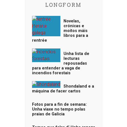
LONGFORM
Novelas,
crónicas e
moitos máis
libros para a
rentrée
Unha lista de
lecturas
repousadas
para entender a vaga de
incendios forestais
Shondaland e a
máquina de facer cartos
Fotos para a fin de semana:
Unha viaxe no tempo polas
praias de Galicia