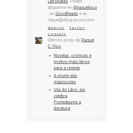
Librópatas
. Podes
atoparme en
@raquelpico
, en
GoodReads
e en
raquel@disquecool.com
Website
Twitter
LinkedIn
Últimos posts de
Raquel
C. Pico
Novelas, crónicas e
moitos máis libros
para a rentrée
A morte das
maiúsculas
Vila do Libro: así
celebra
Pontedeume a
literatura