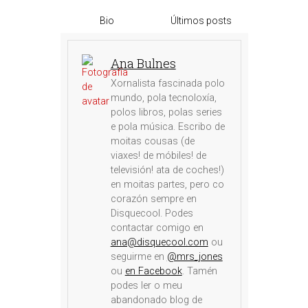
Bio
Últimos posts
Ana Bulnes
Xornalista fascinada polo
mundo, pola tecnoloxía,
polos libros, polas series
e pola música. Escribo de
moitas cousas (de
viaxes! de móbiles! de
televisión! ata de coches!)
en moitas partes, pero co
corazón sempre en
Disquecool. Podes
contactar comigo en
ana@disquecool.com
ou
seguirme en
@mrs_jones
ou
en Facebook
. Tamén
podes ler o meu
abandonado blog de