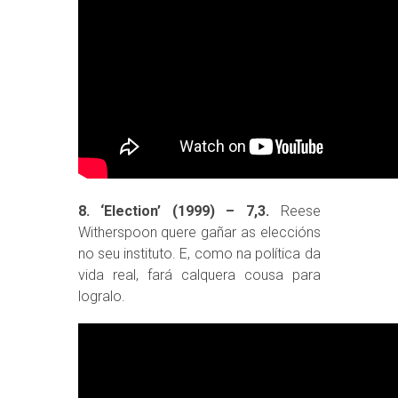
8. ‘Election’ (1999) – 7,3.
Reese
Witherspoon quere gañar as eleccións
no seu instituto. E, como na política da
vida real, fará calquera cousa para
logralo.