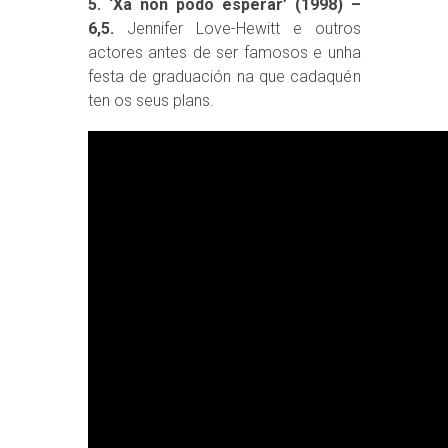
5. ‘Xa non podo esperar’ (1998) –
6,5.
Jennifer Love-Hewitt e outros
actores antes de ser famosos e unha
festa de graduación na que cadaquén
ten os seus plans.