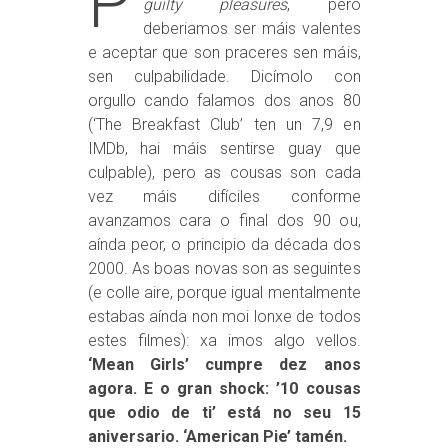
P
guilty pleasures
, pero
deberiamos ser máis valentes
e aceptar que son praceres sen máis,
sen culpabilidade. Dicímolo con
orgullo cando falamos dos anos 80
(‘The Breakfast Club’ ten un 7,9 en
IMDb, hai máis sentirse guay que
culpable), pero as cousas son cada
vez máis difíciles conforme
avanzamos cara o final dos 90 ou,
aínda peor, o principio da década dos
2000. As boas novas son as seguintes
(e colle aire, porque igual mentalmente
estabas aínda non moi lonxe de todos
estes filmes): xa imos algo vellos.
‘Mean Girls’ cumpre dez anos
agora. E o gran shock: ’10 cousas
que odio de ti’ está no seu 15
aniversario. ‘American Pie’ tamén.