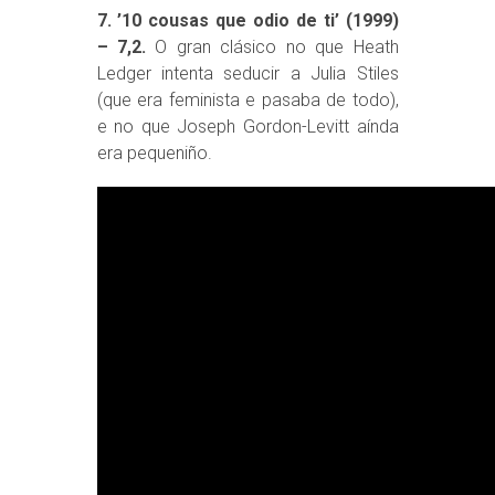
7. ’10 cousas que odio de ti’ (1999)
– 7,2.
O gran clásico no que Heath
Ledger intenta seducir a Julia Stiles
(que era feminista e pasaba de todo),
e no que Joseph Gordon-Levitt aínda
era pequeniño.