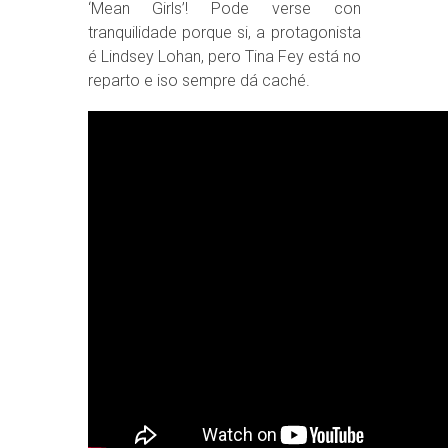
‘Mean Girls’! Pode verse con
tranquilidade porque si, a protagonista
é Lindsey Lohan, pero Tina Fey está no
reparto e iso sempre dá caché.