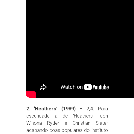
2. ‘Heathers’ (1989) – 7,4.
Para
escuridade a de ‘Heathers’, con
Winona Ryder e Christian Slater
acabando coas populares do instituto