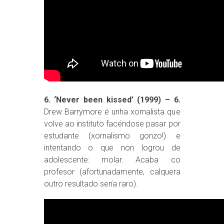
6. ‘Never been kissed’ (1999) – 6.
Drew Barrymore é unha xornalista que
volve ao instituto facéndose pasar por
estudante (xornalismo gonzo!) e
intentando o que non logrou de
adolescente: molar. Acaba co
profesor (afortunadamente, calquera
outro resultado sería raro).