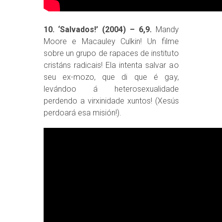
10. ‘Salvados!’ (2004) – 6,9.
Mandy
Moore e Macauley Culkin! Un filme
sobre un grupo de rapaces de instituto
cristáns radicais! Ela intenta salvar ao
seu ex-mozo, que di que é gay,
levándoo á heterosexualidade
perdendo a virxinidade xuntos! (Xesús
perdoará esa misión!).