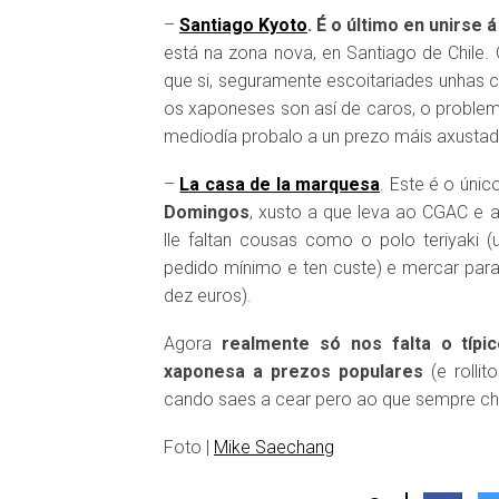
–
Santiago Kyoto
. É o último en unirse
está na zona nova, en Santiago de Chile. 
que si, seguramente escoitariades unhas 
os xaponeses son así de caros, o proble
mediodía probalo a un prezo máis axustado
–
La casa de la marquesa
. Este é o únic
Domingos
, xusto a que leva ao CGAC e 
lle faltan cousas como o polo teriyaki (
pedido mínimo e ten custe) e mercar para
dez euros).
Agora
realmente só nos falta o típi
xaponesa a prezos populares
(e rolli
cando saes a cear pero ao que sempre ch
DISQUEFICH
Foto |
Mike Saechang