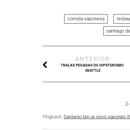
comida xaponesa
restau
santiago d
ANTERIOR
TRALAS PEGADAS DO HIPSTERISMO:
SEATTLE
2
Pingback:
Santiago ten un novo xaponés (b