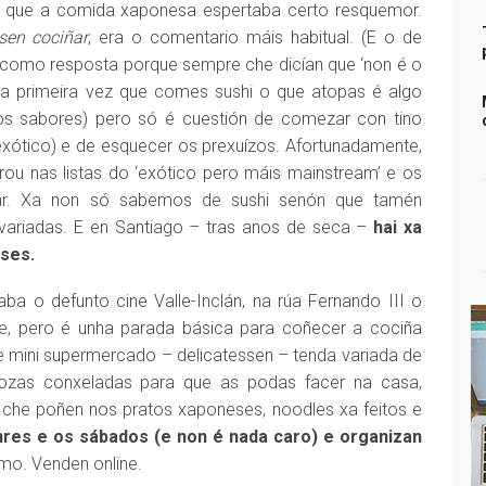
, que a comida xaponesa espertaba certo resquemor.
sen cociñar
, era o comentario máis habitual. (E o de
como resposta porque sempre che dicían que ‘non é o
e a primeira vez que comes sushi o que atopas é algo
a os sabores) pero só é cuestión de comezar con tino
ótico) e de esquecer os prexuízos. Afortunadamente,
ou nas listas do ‘exótico pero máis mainstream’ e os
rar. Xa non só sabemos de sushi senón que tamén
variadas. E en Santiago – tras anos de seca –
hai xa
eses.
aba o defunto cine Valle-Inclán, na rúa Fernando III o
te, pero é unha parada básica para coñecer a cociña
 mini supermercado – delicatessen – tenda variada de
ozas conxeladas para que as podas facer na casa,
 che poñen nos pratos xaponeses, noodles xa feitos e
nres e os sábados (e non é nada caro) e organizan
mo. Venden online.