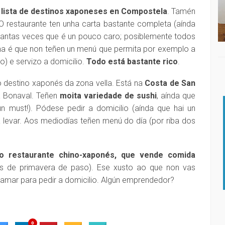
 á lista de destinos xaponeses en Compostela
. Tamén
O restaurante ten unha carta bastante completa (aínda
cantas veces que é un pouco caro; posiblemente todos
ma é que non teñen un menú que permita por exemplo a
) e servizo a domicilio.
Todo está bastante rico
.
o destino xaponés da zona vella. Está na
Costa de San
a Bonaval. Teñen
moita variedade de sushi
, aínda que
un must!). Pódese pedir a domicilio (aínda que hai un
 levar. Aos mediodías teñen menú do día (por riba dos
co restaurante chino-xaponés, que vende comida
tos de primavera de paso). Ese xusto ao que non vas
amar para pedir a domicilio. Algún emprendedor?
A: NACHO ESCOLAR
DISQUEFICHA: IRIA MISA
0