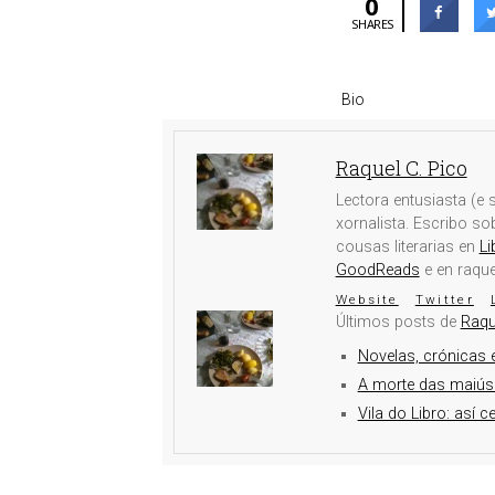
0
SHARES
Bio
Raquel C. Pico
Lectora entusiasta (e s
xornalista. Escribo s
cousas literarias en
Li
GoodReads
e en raqu
Website
Twitter
Últimos posts de
Raqu
Novelas, crónicas e
A morte das maiús
Vila do Libro: así c