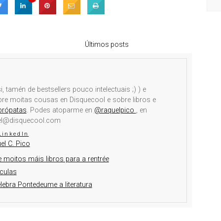
Últimos posts
i, tamén de bestsellers pouco intelectuais ;) ) e
obre moitas cousas en Disquecool e sobre libros e
brópatas
. Podes atoparme en
@raquelpico
, en
el@disquecool.com
LinkedIn
el C. Pico
 moitos máis libros para a rentrée
culas
elebra Pontedeume a literatura