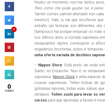
Houbo un momento, non hai tantos anos
Pero como che pode gustar iso é peixe 
‘tamén comes salmón afumado’ non valía 
mesmo’). Vale, si, hai que recoñecer qu
estraño (as texturas son diferentes, at
0
(tampouco hai porque empezar co máis ex
nos últimos anos a comida xaponesa entr
restaurantes nipóns comezaron a aflo
engadimos brochetas, polos e tempuras 
unha oferta variada de destinos xapon
–
Nippon Store
. Está preto de onde est
Santo, no Ensanche. Non é un restauran
xaponesa.
Nippon Store
é unha especie de
cousas xaponesas. Teñen bolsas de gy
0
golosinas niponas, todas esas salsas que
SHARES
similares.
Teñen sushi para levar os ve
cursos
para que aprendas a facelo ti mes