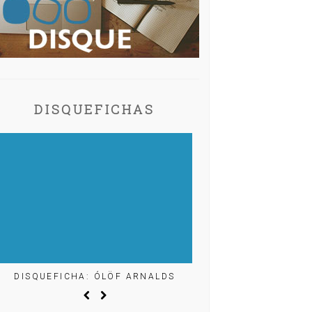
DISQUEFICHAS
DISQUEFICHA: ÓLÖF ARNALDS
DISQUEFICHA: MIG