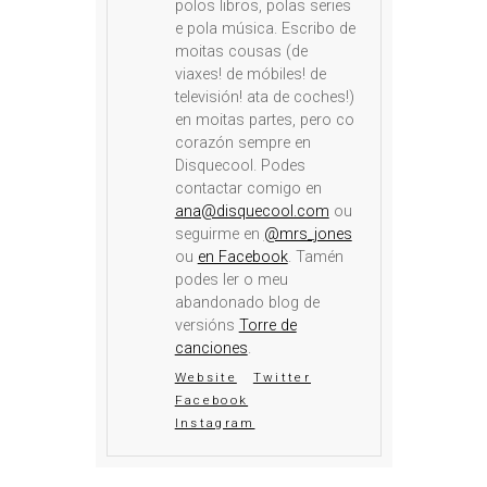
polos libros, polas series
e pola música. Escribo de
moitas cousas (de
viaxes! de móbiles! de
televisión! ata de coches!)
en moitas partes, pero co
corazón sempre en
Disquecool. Podes
contactar comigo en
ana@disquecool.com
ou
seguirme en
@mrs_jones
ou
en Facebook
. Tamén
podes ler o meu
abandonado blog de
versións
Torre de
canciones
.
Website
Twitter
Facebook
Instagram