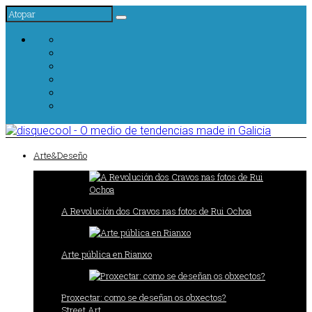
Arte&Deseño
A Revolución dos Cravos nas fotos de Rui Ochoa
Arte pública en Rianxo
Proxectar: como se deseñan os obxectos?
Street Art