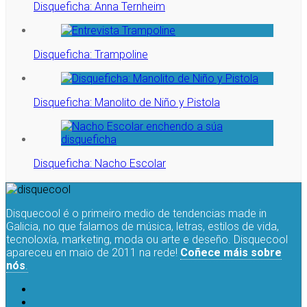
Disqueficha: Anna Ternheim
Disqueficha: Trampoline
Disqueficha: Manolito de Niño y Pistola
Disqueficha: Nacho Escolar
Disquecool é o primeiro medio de tendencias made in
Galicia, no que falamos de música, letras, estilos de vida,
tecnoloxía, marketing, moda ou arte e deseño. Disquecool
apareceu en maio de 2011 na rede!
Coñece máis sobre
nós
.