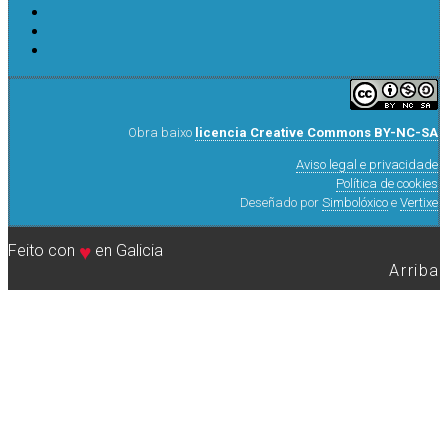
Obra baixo
licencia Creative Commons BY-NC-SA
Aviso legal e privacidade
Política de cookies
Deseñado por
Simbolóxico
e
Vertixe
Feito con
♥
en Galicia
Arriba