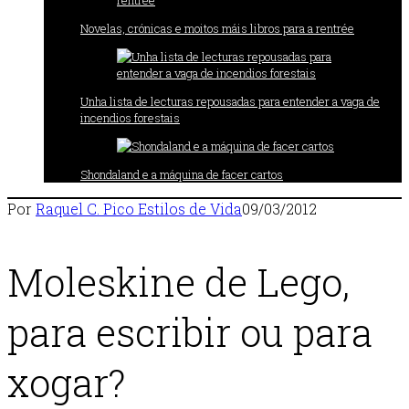
Novelas, crónicas e moitos máis libros para a rentrée
Unha lista de lecturas repousadas para entender a vaga de
incendios forestais
Shondaland e a máquina de facer cartos
Por
Raquel C. Pico
Estilos de Vida
09/03/2012
Moleskine de Lego,
para escribir ou para
xogar?