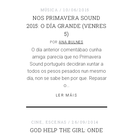
MÚSICA
10/06/2015
NOS PRIMAVERA SOUND
2015: O DÍA GRANDE (VENRES
5)
POR
ANA BULNES
O día anterior comentábao cunha
amiga: parecía que no Primavera
Sound portugués decidiran xuntar a
todos os pesos pesados nun mesmo
día, non se sabe ben por que. Repasar
o…
LER MÁIS
CINE
,
ESCENAS
26/09/2014
GOD HELP THE GIRL: ONDE