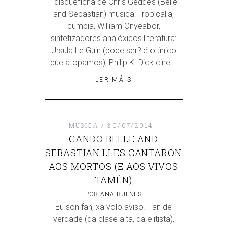
disqueficha de Chris Geddes (Belle
and Sebastian) música: Tropicalia,
cumbia, William Onyeabor,
sintetizadores analóxicos literatura:
Ursula Le Guin (pode ser? é o único
que atopamos), Philip K. Dick cine:…
LER MÁIS
MÚSICA
30/07/2014
CANDO BELLE AND
SEBASTIAN LLES CANTARON
AOS MORTOS (E AOS VIVOS
TAMÉN)
POR
ANA BULNES
Eu son fan, xa volo aviso. Fan de
verdade (da clase alta, da elitista),