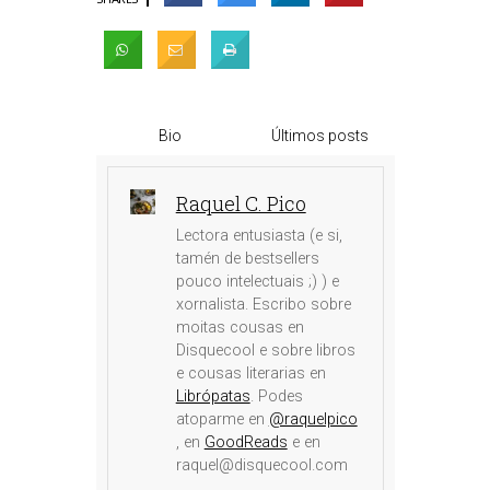
Bio
Últimos posts
Raquel C. Pico
Lectora entusiasta (e si,
tamén de bestsellers
pouco intelectuais ;) ) e
xornalista. Escribo sobre
moitas cousas en
Disquecool e sobre libros
e cousas literarias en
Librópatas
. Podes
atoparme en
@raquelpico
, en
GoodReads
e en
raquel@disquecool.com