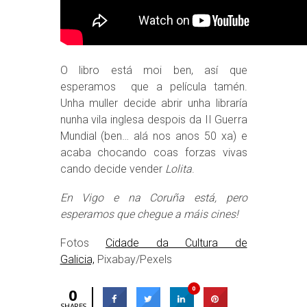
O libro está moi ben, así que
esperamos que a película tamén.
Unha muller decide abrir unha libraría
nunha vila inglesa despois da II Guerra
Mundial (ben… alá nos anos 50 xa) e
acaba chocando coas forzas vivas
cando decide vender
Lolita
.
En Vigo e na Coruña está, pero
esperamos que chegue a máis cines!
Fotos
Cidade da Cultura de
Galicia,
Pixabay/Pexels
0
0
SHARES