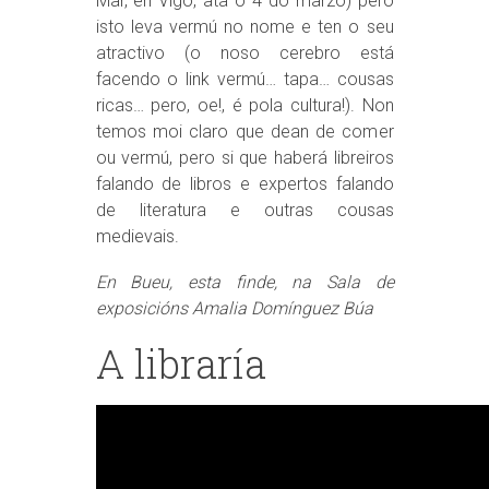
Mar, en Vigo, ata o 4 do marzo) pero
isto leva vermú no nome e ten o seu
atractivo (o noso cerebro está
facendo o link vermú… tapa… cousas
ricas… pero, oe!, é pola cultura!). Non
temos moi claro que dean de comer
ou vermú, pero si que haberá libreiros
falando de libros e expertos falando
de literatura e outras cousas
medievais.
En Bueu, esta finde, na Sala de
exposicións Amalia Domínguez Búa
A libraría