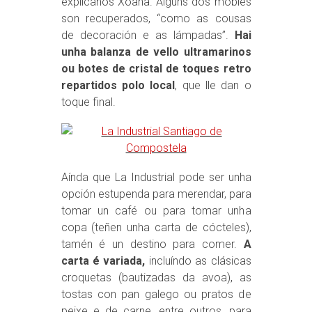
explícanos Xoana. Algúns dos mobles
son recuperados, “como as cousas
de decoración e as lámpadas”.
Hai
unha balanza de vello ultramarinos
ou botes de cristal de toques retro
repartidos polo local
, que lle dan o
toque final.
Aínda que La Industrial pode ser unha
opción estupenda para merendar, para
tomar un café ou para tomar unha
copa (teñen unha carta de cócteles),
tamén é un destino para comer.
A
carta é variada,
incluíndo as clásicas
croquetas (bautizadas da avoa), as
tostas con pan galego ou pratos de
peixe e de carne, entre outros, para