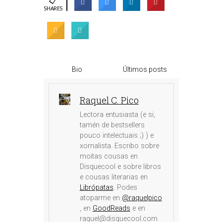
SHARES
Bio
Últimos posts
Raquel C. Pico
Lectora entusiasta (e si,
tamén de bestsellers
pouco intelectuais ;) ) e
xornalista. Escribo sobre
moitas cousas en
Disquecool e sobre libros
e cousas literarias en
Librópatas
. Podes
atoparme en
@raquelpico
, en
GoodReads
e en
raquel@disquecool.com