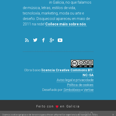
in Galicia, no que falamos
de música, letras, estilos de vida,
tecnoloxía, marketing, moda ou arte e
deseño. Disquecool apareceu en maio de
2011 na rede!
Coñece máis sobre nós
.
Obra baixo
licencia Creative Commons BY-
NC-SA
Aviso legal e privacidade
Política de cookies
Deseñado por
Simbolóxico
e
Vertixe
♥
Feito con
en Galicia
Arriba
x
Usamos cookies propias e de terceiros para ofrecer unha mellor experiencia de navegación. Máis