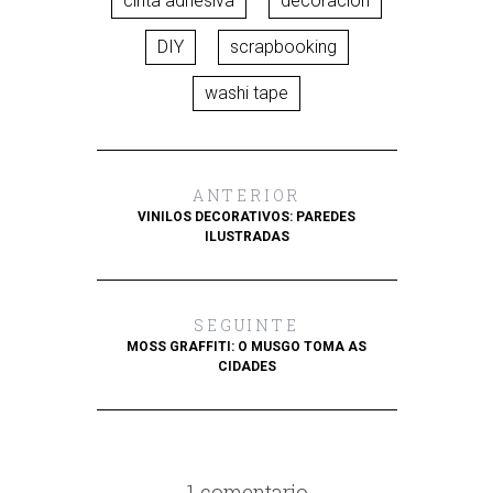
cinta adhesiva
decoración
DIY
scrapbooking
washi tape
ANTERIOR
VINILOS DECORATIVOS: PAREDES
ILUSTRADAS
SEGUINTE
MOSS GRAFFITI: O MUSGO TOMA AS
CIDADES
1 comentario