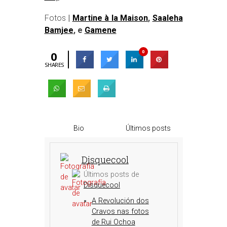
Fotos
|
Martine à la Maison
,
Saaleha
Bamjee
, e
Gamene
0
0
SHARES
Bio
Últimos posts
Disquecool
Últimos posts de
Disquecool
A Revolución dos
Cravos nas fotos
de Rui Ochoa