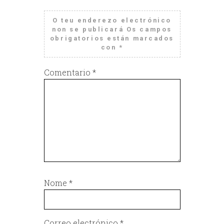
O teu enderezo electrónico
non se publicará
Os campos
obrigatorios están marcados
con
*
Comentario
*
Nome
*
Correo electrónico
*