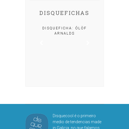
DISQUEFICHAS
A: IRIA MISA
DISQUEFICHA: ÓLÖF
ARNALDS
DISQUEFIC
NOG