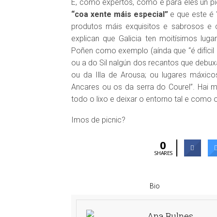
E, como expertos, como é para eles un pi
“coa xente máis especial”
e que este é “
produtos máis exquisitos e sabrosos e c
explican que Galicia ten moitísimos luga
Poñen como exemplo (aínda que “é difícil es
ou a do Sil nalgún dos recantos que debuxa
ou da Illa de Arousa; ou lugares máxi
Ancares ou os da serra do Courel”. Hai mo
todo o lixo e deixar o entorno tal e como
Imos de picnic?
0
SHARES
Bio
Ana Bulnes