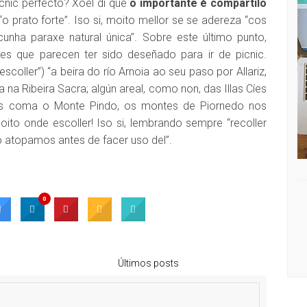
cnic perfecto? Xoel di que
o importante é compartilo
o prato forte”. Iso si, moito mellor se se adereza “cos
unha paraxe natural única”. Sobre este último punto,
res que parecen ter sido deseñado para ir de picnic.
coller”) “a beira do río Arnoia ao seu paso por Allariz,
 na Ribeira Sacra; algún areal, como non, das Illas Cíes
cos coma o Monte Pindo, os montes de Piornedo nos
ito onde escoller! Iso si, lembrando sempre “recoller
 o atopamos antes de facer uso del”.
0
Últimos posts