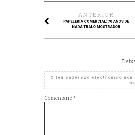
ANTERIOR
PAPELERÍA COMERCIAL: 70 ANOS DE
NADA TRALO MOSTRADOR
Deix
O teu enderezo electrónico non 
ma
Comentario
*