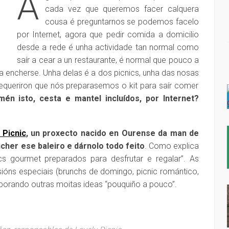
A
cada vez que queremos facer calquera
cousa é preguntarnos se podemos facelo
por Internet, agora que pedir comida a domicilio
desde a rede é unha actividade tan normal como
saír a cear a un restaurante, é normal que pouco a
encherse. Unha delas é a dos picnics, unha das nosas
equeriron que nós preparasemos o kit para saír comer
n isto, cesta e mantel incluídos, por Internet?
 Picnic
, un proxecto nacido en Ourense da man de
cher ese baleiro e dárnolo todo feito
. Como explica
cs gourmet preparados para desfrutar e regalar”. As
ións especiais (brunchs de domingo, picnic romántico,
orporando outras moitas ideas “pouquiño a pouco”.