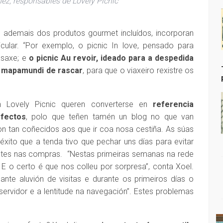
ez, responsables de Lovely Picnic
 ademais dos produtos gourmet incluídos, incorporan
icular. “Por exemplo, o picnic In love, pensado para
asaxe; e
o picnic Au revoir, ideado para a despedida
o mapamundi de rascar
, para que o viaxeiro rexistre os
n Lovely Picnic queren converterse en
referencia
rfectos
, polo que teñen tamén un blog no que van
n tan coñecidos aos que ir coa nosa cestiña. As súas
o éxito que a tenda tivo que pechar uns días para evitar
ntes nas compras.
“Nestas primeiras semanas na rede
 E o certo é que nos colleu por sorpresa”, conta Xoel.
te aluvión de visitas e durante os primeiros días o
ervidor e a lentitude na navegación”. Estes problemas