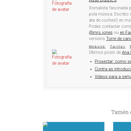
Xornalista fascinada p
pola música. Escribo d
ata de coches!) en mo
Podes contactar com
@mrs_jones
ou
en Fa
versións
Torre de can
Website
Twitter
Últimos posts de
Ana 
Proxectar: como s
Contra as introduc
Vídeos para a sema
Tamén c