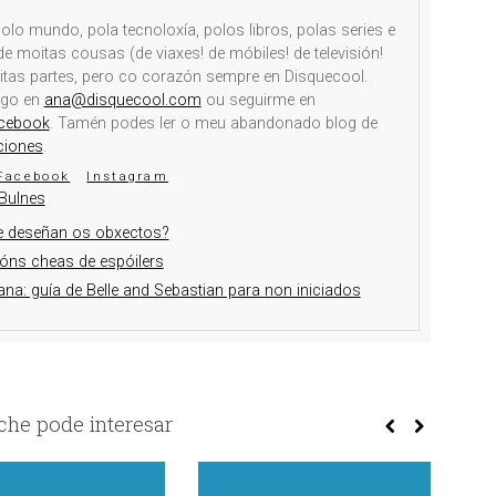
olo mundo, pola tecnoloxía, polos libros, polas series e
e moitas cousas (de viaxes! de móbiles! de televisión!
itas partes, pero co corazón sempre en Disquecool.
igo en
ana@disquecool.com
ou seguirme en
cebook
. Tamén podes ler o meu abandonado blog de
ciones
.
Facebook
Instagram
Bulnes
e deseñan os obxectos?
ións cheas de espóilers
na: guía de Belle and Sebastian para non iniciados
he pode interesar