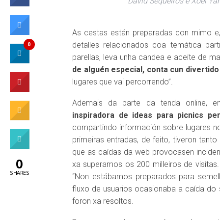
David Sequeiros e Xoel Yáñ
As cestas están preparadas con mimo e,
detalles relacionados coa temática part
0
parellas, leva unha candea e aceite de m
de alguén especial, conta cun divertid
lugares que vai percorrendo”.
Ademais da parte da tenda online, e
inspiradora de ideas para picnics pe
compartindo información sobre lugares no
primeiras entradas, de feito, tiveron tant
que as caídas da web provocasen incide
0
xa superamos os 200 milleiros de visitas.
SHARES
“Non estábamos preparados para semellan
fluxo de usuarios ocasionaba a caída do s
foron xa resoltos.