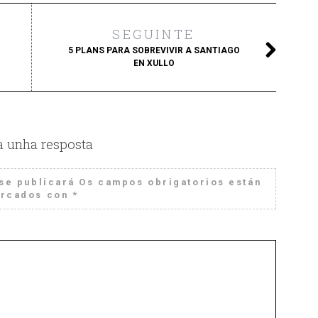
SEGUINTE
5 PLANS PARA SOBREVIVIR A SANTIAGO
EN XULLO
a unha resposta
se publicará
Os campos obrigatorios están
rcados con
*