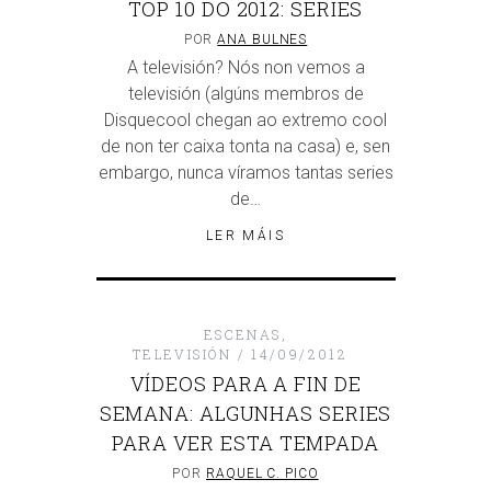
TOP 10 DO 2012: SERIES
POR
ANA BULNES
A televisión? Nós non vemos a
televisión (algúns membros de
Disquecool chegan ao extremo cool
de non ter caixa tonta na casa) e, sen
embargo, nunca víramos tantas series
de…
LER MÁIS
ESCENAS
,
TELEVISIÓN
14/09/2012
VÍDEOS PARA A FIN DE
SEMANA: ALGUNHAS SERIES
PARA VER ESTA TEMPADA
POR
RAQUEL C. PICO