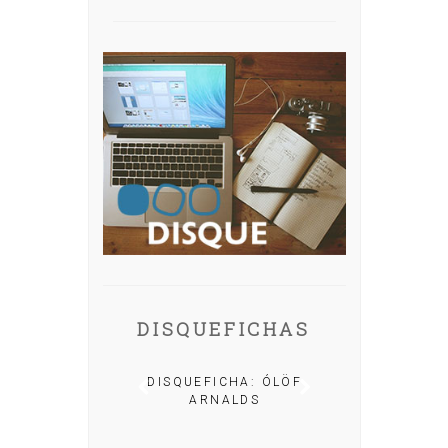
DISQUEFICHAS
A: IRIA MISA
DISQUEFICHA: ÓLÖF
ARNALDS