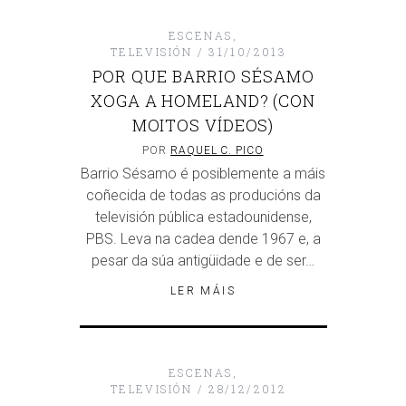
ESCENAS
,
TELEVISIÓN
31/10/2013
POR QUE BARRIO SÉSAMO
XOGA A HOMELAND? (CON
MOITOS VÍDEOS)
POR
RAQUEL C. PICO
Barrio Sésamo é posiblemente a máis
coñecida de todas as producións da
televisión pública estadounidense,
PBS. Leva na cadea dende 1967 e, a
pesar da súa antigüidade e de ser…
LER MÁIS
ESCENAS
,
TELEVISIÓN
28/12/2012