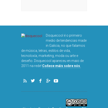
DISQUEFIC
NOG
Disquecool é o primeiro
medio de tendencias made
in Galicia, no que falamos
de música, letras, estilos de vida,
tecnoloxía, marketing, moda ou arte e