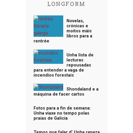
LONGFORM
Novelas,
crónicas e
moitos máis
libros para a
rentrée
Unha lista de
lecturas
repousadas
para entender a vaga de
incendios forestais
Shondaland e a
máquina de facer cartos
Fotos para a fin de semana:
Unha viaxe no tempo polas
praias de Galicia
Temos que falar d’ Unha rapaza