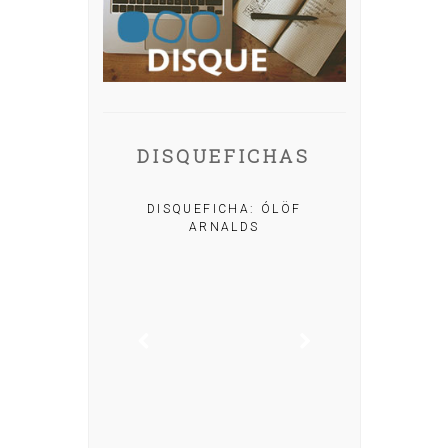
DISQUEFICHAS
A: IRIA MISA
DISQUEFICHA: ÓLÖF
ARNALDS
DISQUEFIC
NOG