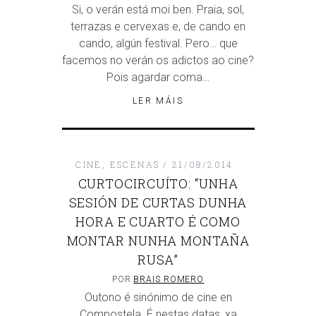
Si, o verán está moi ben. Praia, sol,
terrazas e cervexas e, de cando en
cando, algún festival. Pero… que
facemos no verán os adictos ao cine?
Pois agardar coma…
LER MÁIS
CINE
,
ESCENAS
21/08/2014
CURTOCIRCUÍTO: “UNHA
SESIÓN DE CURTAS DUNHA
HORA E CUARTO É COMO
MONTAR NUNHA MONTAÑA
RUSA”
POR
BRAIS ROMERO
Outono é sinónimo de cine en
Compostela. É nestas datas, xa