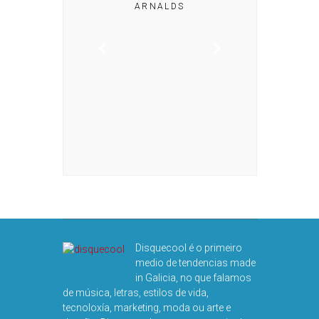
ARNALDS
DISQUEFIC
NOG