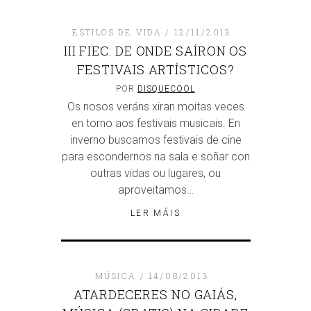
ESTILOS DE VIDA
12/11/2013
III FIEC: DE ONDE SAÍRON OS
FESTIVAIS ARTÍSTICOS?
POR
DISQUECOOL
Os nosos veráns xiran moitas veces
en torno aos festivais musicais. En
inverno buscamos festivais de cine
para escondernos na sala e soñar con
outras vidas ou lugares, ou
aproveitamos…
LER MÁIS
MÚSICA
14/08/2013
ATARDECERES NO GAIÁS,