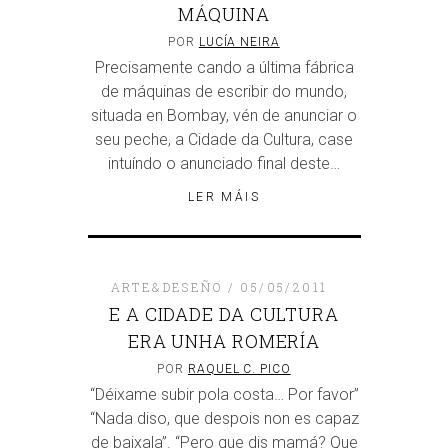
MÁQUINA
POR
LUCÍA NEIRA
Precisamente cando a última fábrica
de máquinas de escribir do mundo,
situada en Bombay, vén de anunciar o
seu peche, a Cidade da Cultura, case
intuíndo o anunciado final deste…
LER MÁIS
ARTE&DESEÑO
05/05/2011
E A CIDADE DA CULTURA
ERA UNHA ROMERÍA
POR
RAQUEL C. PICO
“Déixame subir pola costa… Por favor”
“Nada diso, que despois non es capaz
de baixala”. “Pero que dis mamá? Que