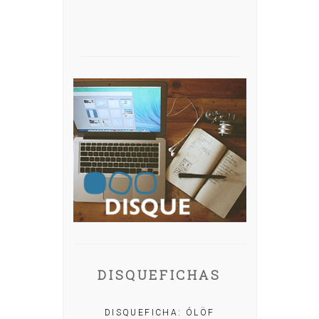
DISQUEFICHAS
A: IRIA MISA
DISQUEFICHA: ÓLÖF