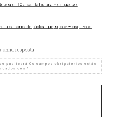
deixou en 10 anos de historia – disquecool
fensa da sanidade pública que, si, doe – disquecool
a unha resposta
se publicará
Os campos obrigatorios están
rcados con
*