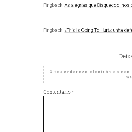
Pingback:
As alegrías que Disquecool nos 
Pingback:
«This Is Going To Hurt»: unha de
Deix
O teu enderezo electrónico non 
ma
Comentario
*