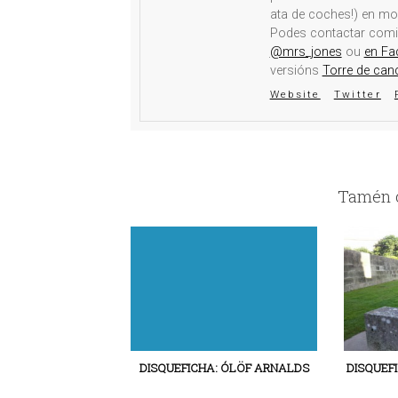
ata de coches!) en mo
Podes contactar com
@mrs_jones
ou
en Fa
versións
Torre de can
Website
Twitter
Tamén c
DISQUEFICHA: ÓLÖF ARNALDS
DISQUEF