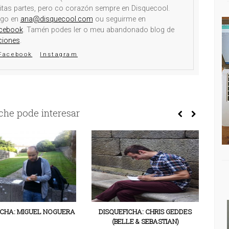
itas partes, pero co corazón sempre en Disquecool.
igo en
ana@disquecool.com
ou seguirme en
cebook
. Tamén podes ler o meu abandonado blog de
ciones
.
Facebook
Instagram
he pode interesar
ICHA: MIGUEL NOGUERA
DISQUEFICHA: CHRIS GEDDES
DI
(BELLE & SEBASTIAN)