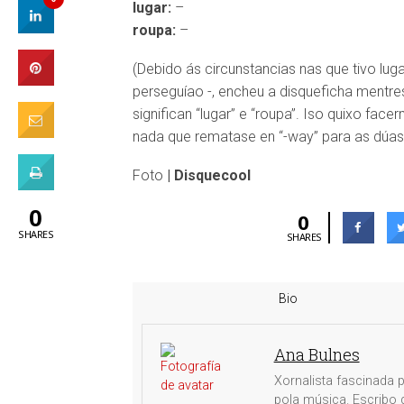
lugar:
–
roupa:
–
(Debido ás circunstancias nas que tivo lug
perseguíao -, encheu a disqueficha mentre
significan “lugar” e “roupa”. Iso quixo fac
nada que rematase en “-way” para as dúas 
Foto
| Disquecool
0
0
SHARES
SHARES
Bio
Ana Bulnes
Xornalista fascinada p
pola música. Escribo d