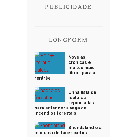
PUBLICIDADE
LONGFORM
Novelas,
crónicas e
moitos máis
libros para a
rentrée
Unha lista de
lecturas
repousadas
para entender a vaga de
incendios forestais
Shondaland e a
máquina de facer cartos