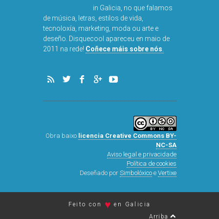
in Galicia, no que falamos
de música, letras, estilos de vida,
tecnoloxía, marketing, moda ou arte e
deseño. Disquecool apareceu en maio de
DISQUEFI
2011 na rede!
Coñece máis sobre nós
.
ARN
Obra baixo
licencia Creative Commons BY-
NC-SA
Aviso legal e privacidade
Política de cookies
Deseñado por
Simbolóxico
e
Vertixe
♥
Feito con
en Galicia
Arriba