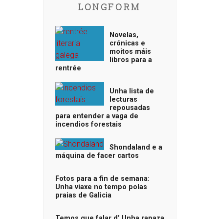
LONGFORM
Novelas,
crónicas e
moitos máis
libros para a
rentrée
Unha lista de
lecturas
repousadas
para entender a vaga de
incendios forestais
Shondaland e a
máquina de facer cartos
Fotos para a fin de semana:
Unha viaxe no tempo polas
praias de Galicia
Temos que falar d’ Unha rapaza