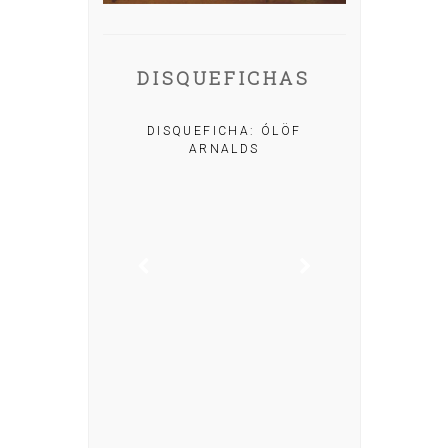
DISQUEFICHAS
A: IRIA MISA
DISQUEFICHA: ÓLÖF
ARNALDS
DISQUEFIC
NOG