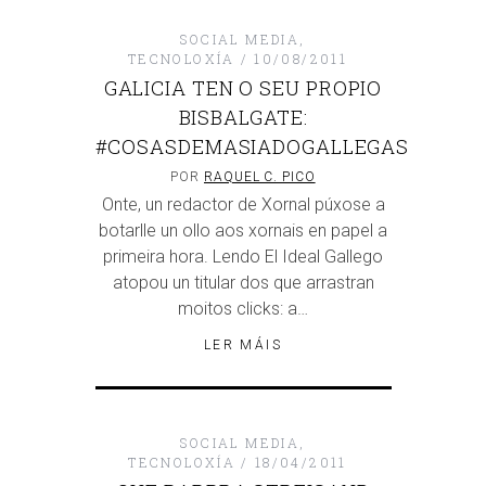
SOCIAL MEDIA
,
TECNOLOXÍA
10/08/2011
GALICIA TEN O SEU PROPIO
BISBALGATE:
#COSASDEMASIADOGALLEGAS
POR
RAQUEL C. PICO
Onte, un redactor de Xornal púxose a
botarlle un ollo aos xornais en papel a
primeira hora. Lendo El Ideal Gallego
atopou un titular dos que arrastran
moitos clicks: a…
LER MÁIS
SOCIAL MEDIA
,
TECNOLOXÍA
18/04/2011