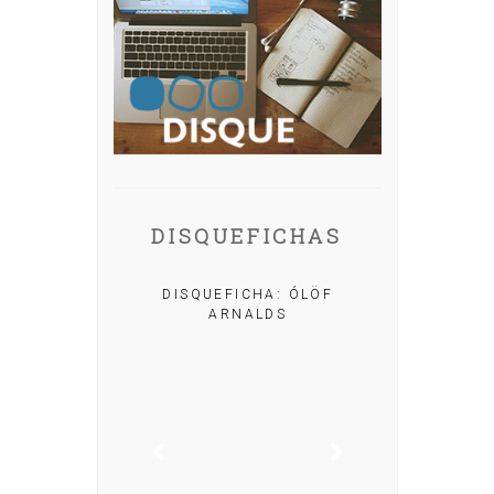
DISQUEFICHAS
A: IRIA MISA
DISQUEFICHA: ÓLÖF
ARNALDS
DISQUEFIC