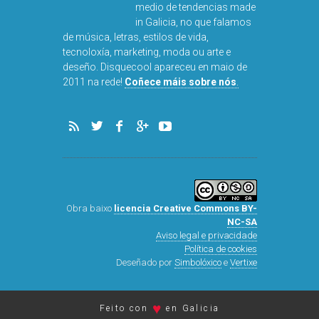
medio de tendencias made
in Galicia, no que falamos
de música, letras, estilos de vida,
tecnoloxía, marketing, moda ou arte e
deseño. Disquecool apareceu en maio de
2011 na rede!
Coñece máis sobre nós
.
Obra baixo
licencia Creative Commons BY-
NC-SA
Aviso legal e privacidade
Política de cookies
Deseñado por
Simbolóxico
e
Vertixe
♥
Feito con
en Galicia