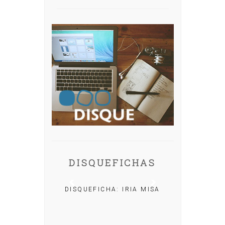
DISQUEFICHAS
DISQUEFICHA: IRIA MISA
CHA: NACHO
OLAR