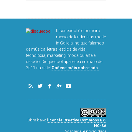
Disquecool é o primeiro
medio de tendencias made
in Galicia, no que falamos
de música, letras, estilos de vida,
tecnoloxía, marketing, moda ou arte e
deseño. Disquecool apareceu en maio de
DISQUEFI
2011 na rede!
Coñece máis sobre nós
.
ARN
Obra baixo
licencia Creative Commons BY-
NC-SA
Aviso legal e privacidade