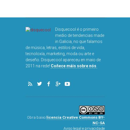
Disquecool é o primeiro
medio de tendencias made
in Galicia, no que falamos
de música, letras, estilos de vida,
tecnoloxía, marketing, moda ou arte e
deseño. Disquecool apareceu en maio de
DISQUEFI
2011 na rede!
Coñece máis sobre nós
.
ARN
Obra baixo
licencia Creative Commons BY-
NC-SA
Aviso legal e privacidade