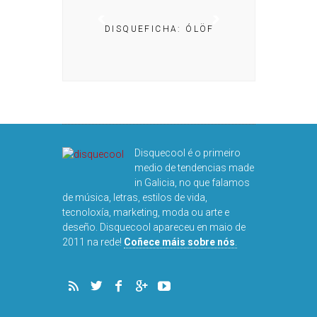
A: IRIA MISA
DISQUEFICHA: ÓLÖF
ARNALDS
DISQUEFIC
NOG
Disquecool é o primeiro
medio de tendencias made
in Galicia, no que falamos
de música, letras, estilos de vida,
tecnoloxía, marketing, moda ou arte e