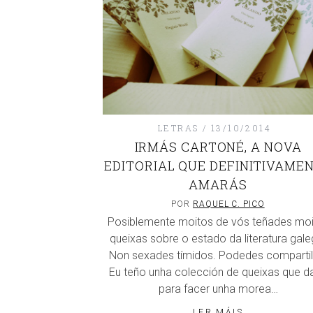
LETRAS
13/10/2014
IRMÁS CARTONÉ, A NOVA
EDITORIAL QUE DEFINITIVAME
AMARÁS
POR
RAQUEL C. PICO
Posiblemente moitos de vós teñades moi
queixas sobre o estado da literatura gale
Non sexades tímidos. Podedes compartil
Eu teño unha colección de queixas que da
para facer unha morea…
LER MÁIS