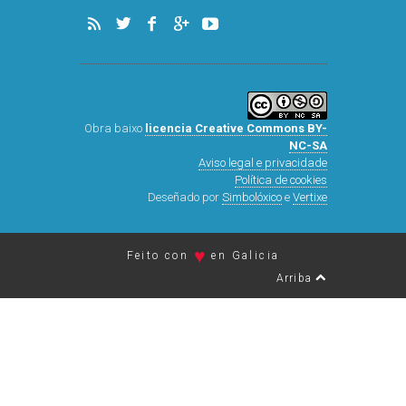
Obra baixo
licencia Creative Commons BY-
NC-SA
Aviso legal e privacidade
Política de cookies
Deseñado por
Simbolóxico
e
Vertixe
♥
Feito con
en Galicia
Arriba