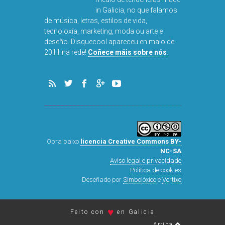
in Galicia, no que falamos
de música, letras, estilos de vida,
tecnoloxía, marketing, moda ou arte e
deseño. Disquecool apareceu en maio de
DISQUEFICH
2011 na rede!
Coñece máis sobre nós
.
ARNAL
Obra baixo
licencia Creative Commons BY-
NC-SA
Aviso legal e privacidade
Política de cookies
Deseñado por
Simbolóxico
e
Vertixe
♥
Feito con
en Galicia
Arriba