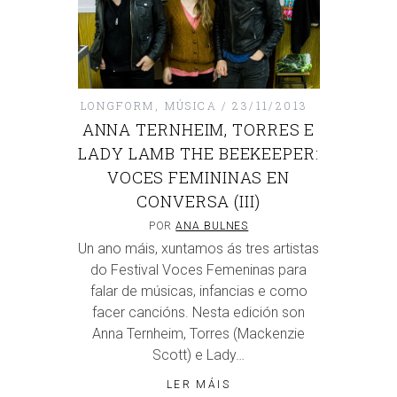
LONGFORM
,
MÚSICA
23/11/2013
ANNA TERNHEIM, TORRES E
LADY LAMB THE BEEKEEPER:
VOCES FEMININAS EN
CONVERSA (III)
POR
ANA BULNES
Un ano máis, xuntamos ás tres artistas
do Festival Voces Femeninas para
falar de músicas, infancias e como
facer cancións. Nesta edición son
Anna Ternheim, Torres (Mackenzie
Scott) e Lady…
LER MÁIS