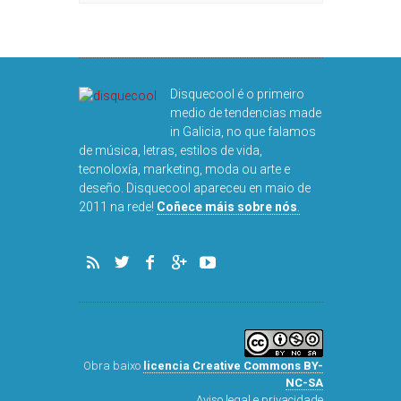
Disquecool é o primeiro
medio de tendencias made
in Galicia, no que falamos
de música, letras, estilos de vida,
tecnoloxía, marketing, moda ou arte e
deseño. Disquecool apareceu en maio de
DISQUEFICHA: ÓLÖF
2011 na rede!
Coñece máis sobre nós
.
ARNALDS
Obra baixo
licencia Creative Commons BY-
NC-SA
Aviso legal e privacidade