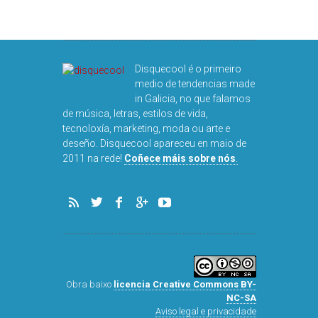
Disquecool é o primeiro
medio de tendencias made
in Galicia, no que falamos
de música, letras, estilos de vida,
tecnoloxía, marketing, moda ou arte e
deseño. Disquecool apareceu en maio de
DISQUEFI
2011 na rede!
Coñece máis sobre nós
.
ARN
Obra baixo
licencia Creative Commons BY-
NC-SA
Aviso legal e privacidade