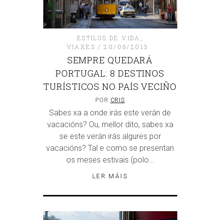
ESTILOS DE VIDA
,
VIAXES
20/06/2013
SEMPRE QUEDARÁ
PORTUGAL: 8 DESTINOS
TURÍSTICOS NO PAÍS VECIÑO
POR
CRIS
Sabes xa a onde irás este verán de
vacacións? Ou, mellor dito, sabes xa
se este verán irás algures por
vacacións? Tal e como se presentan
os meses estivais (polo…
LER MÁIS