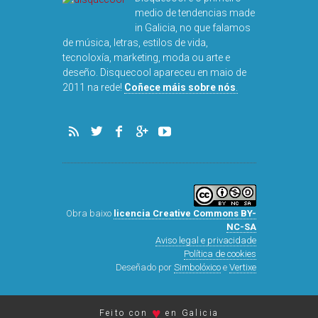
medio de tendencias made
in Galicia, no que falamos
de música, letras, estilos de vida,
tecnoloxía, marketing, moda ou arte e
deseño. Disquecool apareceu en maio de
2011 na rede!
Coñece máis sobre nós
.
Obra baixo
licencia Creative Commons BY-
NC-SA
Aviso legal e privacidade
Política de cookies
Deseñado por
Simbolóxico
e
Vertixe
♥
Feito con
en Galicia