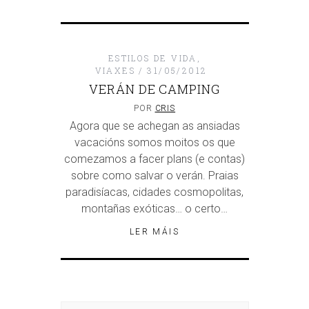
ESTILOS DE VIDA
,
VIAXES
31/05/2012
VERÁN DE CAMPING
POR
CRIS
Agora que se achegan as ansiadas
vacacións somos moitos os que
comezamos a facer plans (e contas)
sobre como salvar o verán. Praias
paradisíacas, cidades cosmopolitas,
montañas exóticas… o certo…
LER MÁIS