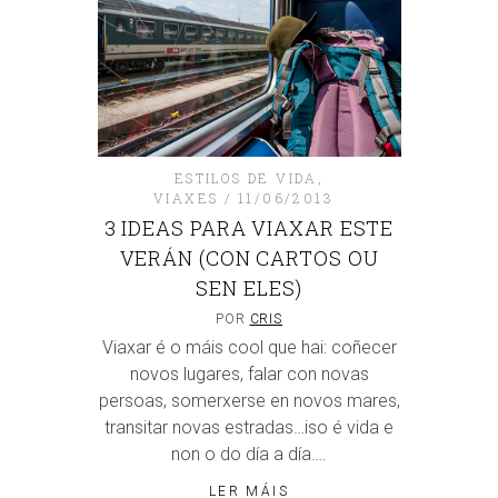
ESTILOS DE VIDA
,
VIAXES
11/06/2013
3 IDEAS PARA VIAXAR ESTE
VERÁN (CON CARTOS OU
SEN ELES)
POR
CRIS
Viaxar é o máis cool que hai: coñecer
novos lugares, falar con novas
persoas, somerxerse en novos mares,
transitar novas estradas…iso é vida e
non o do día a día….
LER MÁIS