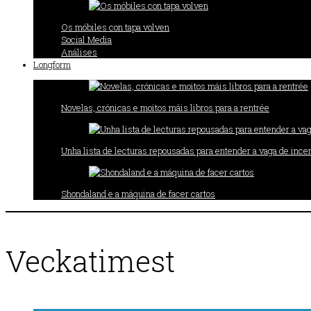
Os móbiles con tapa volven
Social Media
Análises
Longform
Novelas, crónicas e moitos máis libros para a rentrée
Unha lista de lecturas repousadas para entender a vaga de incen
Shondaland e a máquina de facer cartos
Veckatimest