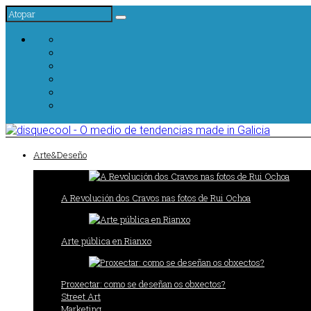
Arte&Deseño
A Revolución dos Cravos nas fotos de Rui Ochoa
Arte pública en Rianxo
Proxectar: como se deseñan os obxectos?
Street Art
Marketing