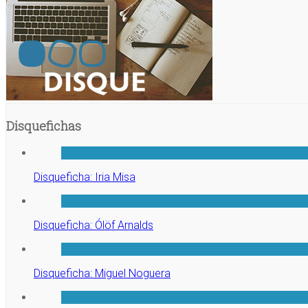
Disquefichas
Disqueficha: Iria Misa
Disqueficha: Ólöf Arnalds
Disqueficha: Miguel Noguera