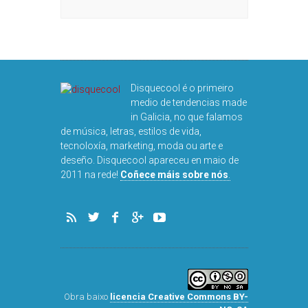
 NACHO
R
Disquecool é o primeiro
medio de tendencias made
in Galicia, no que falamos
de música, letras, estilos de vida,
tecnoloxía, marketing, moda ou arte e
deseño. Disquecool apareceu en maio de
DISQUEFICHA:
2011 na rede!
Coñece máis sobre nós
.
ARNALD
Obra baixo
licencia Creative Commons BY-