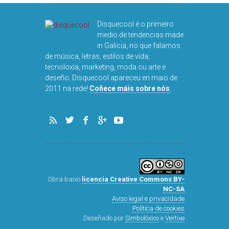
Disquecool é o primeiro
medio de tendencias made
in Galicia, no que falamos
de música, letras, estilos de vida,
tecnoloxía, marketing, moda ou arte e
deseño. Disquecool apareceu en maio de
DISQUEFICHA:
2011 na rede!
Coñece máis sobre nós
.
ARNALD
Obra baixo
licencia Creative Commons BY-
NC-SA
Aviso legal e privacidade
Política de cookies
Deseñado por
Simbolóxico
e
Vertixe