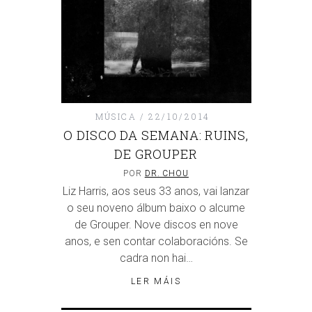
MÚSICA
22/10/2014
O DISCO DA SEMANA: RUINS,
DE GROUPER
POR
DR. CHOU
Liz Harris, aos seus 33 anos, vai lanzar
o seu noveno álbum baixo o alcume
de Grouper. Nove discos en nove
anos, e sen contar colaboracións. Se
cadra non hai…
LER MÁIS