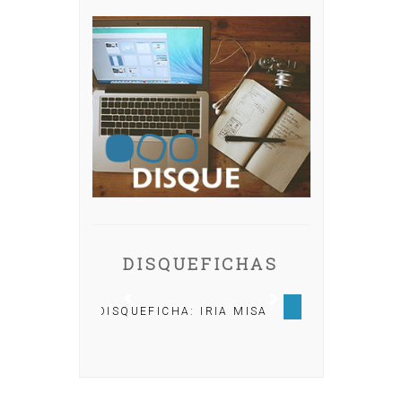
DISQUEFICHAS
FICHA: IRIA MISA
DISQUEFICHA: ÓLÖF
ARNALDS