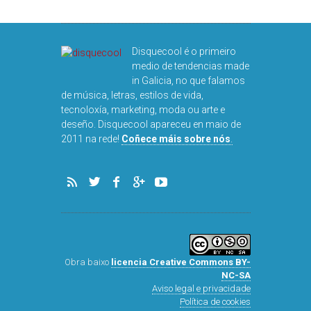
DISQU
Disquecool é o primeiro
medio de tendencias made
in Galicia, no que falamos
de música, letras, estilos de vida,
tecnoloxía, marketing, moda ou arte e
deseño. Disquecool apareceu en maio de
2011 na rede!
Coñece máis sobre nós
.
Obra baixo
licencia Creative Commons BY-
NC-SA
Aviso legal e privacidade
Política de cookies