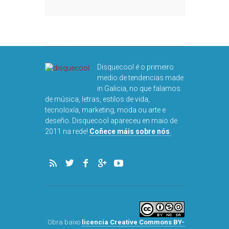
NOG
Disquecool é o primeiro
medio de tendencias made
in Galicia, no que falamos
de música, letras, estilos de vida,
tecnoloxía, marketing, moda ou arte e
deseño. Disquecool apareceu en maio de
2011 na rede!
Coñece máis sobre nós
.