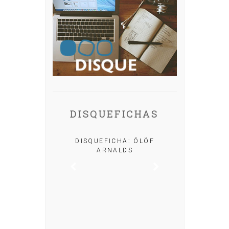
DISQUEFICHAS
A: IRIA MISA
DISQUEFICHA: ÓLÖF
ARNALDS
DISQUEFIC