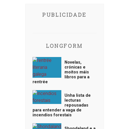
PUBLICIDADE
LONGFORM
Novelas,
crónicas e
moitos máis
libros para a
rentrée
Unha lista de
lecturas
repousadas
para entender a vaga de
incendios forestais
Shondaland e a