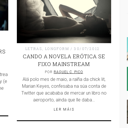
LETRAS
,
LONGFORM
30/07/2012
RS
CANDO A NOVELA ERÓTICA SE
FIXO MAINSTREAM
POR
RAQUEL C. PICO
trea
Alá polo mes de maio, a raíña da chick lit,
y (e
Marian Keyes, confesaba na súa conta de
ne
Twitter que acababa de mercar un libro no
aeroporto, aínda que lle daba…
LER MÁIS