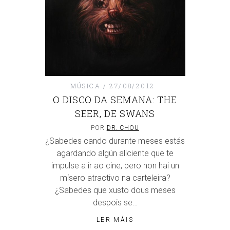
MÚSICA
27/08/2012
O DISCO DA SEMANA: THE
SEER, DE SWANS
POR
DR. CHOU
¿Sabedes cando durante meses estás
agardando algún aliciente que te
impulse a ir ao cine, pero non hai un
mísero atractivo na carteleira?
¿Sabedes que xusto dous meses
despois se…
LER MÁIS