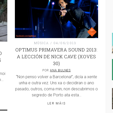
MÚSICA
04/06/2013
OPTIMUS PRIMAVERA SOUND 2013:
O
A LECCIÓN DE NICK CAVE (XOVES
S
30)
POR
ANA BULNES
moi
“Non penso volver a Barcelona!”, dicía a xente
o…
unha e outra vez. Uns xa o decidiran o ano
pasado; outros, coma min, non descubrimos o
…
segredo de Porto ata esta…
LER MÁIS