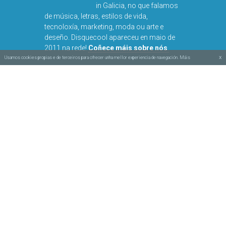
in Galicia, no que falamos
de música, letras, estilos de vida,
tecnoloxía, marketing, moda ou arte e
deseño. Disquecool apareceu en maio de
2011 na rede!
Coñece máis sobre nós
.
x
Usamos cookies propias e de terceiros para ofrecer unha mellor experiencia de navegación. Máis
información na nosa política de cookies.
Obra baixo
licencia Creative Commons BY-
NC-SA
Aviso legal e privacidade
Política de cookies
Deseñado por
Simbolóxico
e
Vertixe
♥
Feito con
en Galicia
Arriba