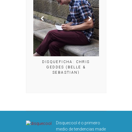
HA: MIGUEL
UERA
DISQUEFICHA: CHRIS
GEDDES (BELLE &
SEBASTIAN)
DISQUEFICHA
THE BE
Disquecool é o primeiro
medio de tendencias made