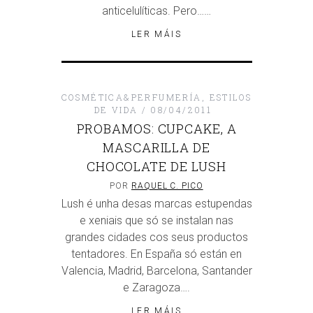
anticelulíticas. Pero……
LER MÁIS
COSMÉTICA&PERFUMERÍA
,
ESTILOS
DE VIDA
08/04/2011
PROBAMOS: CUPCAKE, A
MASCARILLA DE
CHOCOLATE DE LUSH
POR
RAQUEL C. PICO
Lush é unha desas marcas estupendas
e xeniais que só se instalan nas
grandes cidades cos seus productos
tentadores. En España só están en
Valencia, Madrid, Barcelona, Santander
e Zaragoza….
LER MÁIS