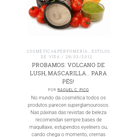
COSMÉTICA&PERFUMERÍA
,
ESTILOS
DE VIDA
28/03/2012
PROBAMOS: VOLCANO DE
LUSH, MASCARILLA… PARA
PÉS!
POR
RAQUEL C. PICO
No mundo da cosmética todos os
produtos parecen superglamourosos.
Nas páxinas das revistas de beleza
recomendan sempre bases de
maquillaxe, estupendos eyeliners ou,
cando chega o momento, cremas