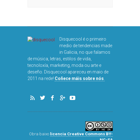
DISQ
Disquecool é o primeiro
medio de tendencias made
in Galicia, no que falamos
de música, letras, estilos de vida,
tecnoloxía, marketing, moda ou arte e
deseño. Disquecool apareceu en maio de
2011 na rede!
Coñece máis sobre nós
.
Obra baixo
licencia Creative Commons BY-
NC-SA