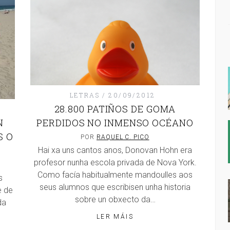
LETRAS
20/09/2012
28.800 PATIÑOS DE GOMA
PERDIDOS NO INMENSO OCÉANO
N
S O
POR
RAQUEL C. PICO
Hai xa uns cantos anos, Donovan Hohn era
profesor nunha escola privada de Nova York.
Como facía habitualmente mandoulles aos
s
seus alumnos que escribisen unha historia
e de
sobre un obxecto da…
da
LER MÁIS