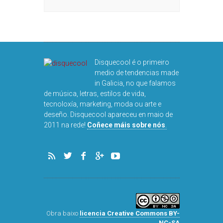
R
Disquecool é o primeiro
medio de tendencias made
in Galicia, no que falamos
de música, letras, estilos de vida,
tecnoloxía, marketing, moda ou arte e
deseño. Disquecool apareceu en maio de
DISQUEFICHA
2011 na rede!
Coñece máis sobre nós
.
ARNALD
Obra baixo
licencia Creative Commons BY-
NC-SA