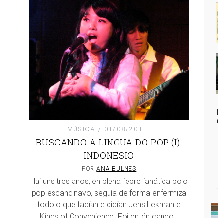
MÚSICA
01/08/2011
BUSCANDO A LINGUA DO POP (I):
INDONESIO
POR
ANA BULNES
Hai uns tres anos, en plena febre fanática polo
pop escandinavo, seguía de forma enfermiza
todo o que facían e dicían Jens Lekman e
Kings of Convenience. Foi entón cando…