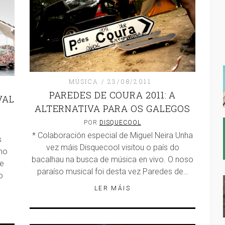
MÚSICA
23/08/2011
PAREDES DE COURA 2011: A
VAL
ALTERNATIVA PARA OS GALEGOS
POR
DISQUECOOL
* Colaboración especial de Miguel Neira Unha
s
vez máis Disquecool visitou o país do
 no
bacalhau na busca de música en vivo. O noso
de
paraíso musical foi desta vez Paredes de…
o
LER MÁIS