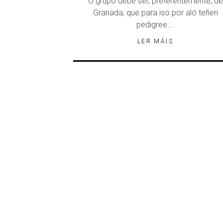
O grupo debe ser, preferentemente, de
Granada, que para iso por aló teñen
pedigree….
LER MÁIS