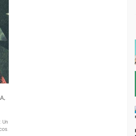
A,
: Un
cos.