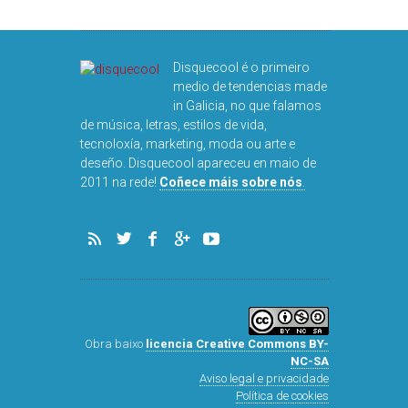
DISQUEFIC
NOG
Disquecool é o primeiro
medio de tendencias made
in Galicia, no que falamos
de música, letras, estilos de vida,
tecnoloxía, marketing, moda ou arte e
deseño. Disquecool apareceu en maio de
2011 na rede!
Coñece máis sobre nós
.
Obra baixo
licencia Creative Commons BY-