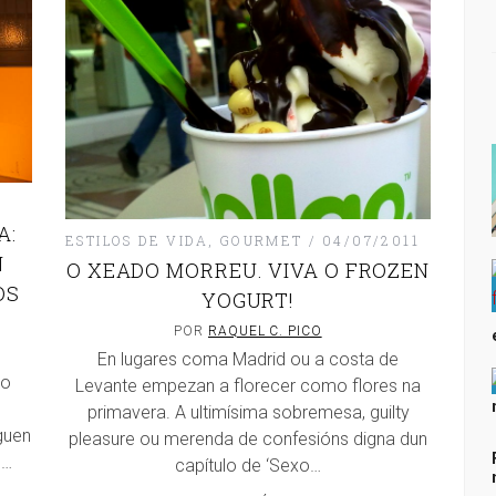
A:
ESTILOS DE VIDA
,
GOURMET
04/07/2011
N
O XEADO MORREU. VIVA O FROZEN
OS
YOGURT!
POR
RAQUEL C. PICO
En lugares coma Madrid ou a costa de
(o
Levante empezan a florecer como flores na
primavera. A ultimísima sobremesa, guilty
guen
pleasure ou merenda de confesións digna dun
s…
capítulo de ‘Sexo…