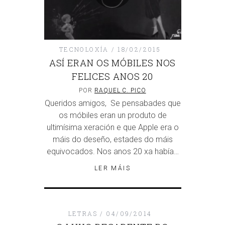
TECNOLOXÍA
18/02/2015
ASÍ ERAN OS MÓBILES NOS
FELICES ANOS 20
POR
RAQUEL C. PICO
Queridos amigos, Se pensabades que
os móbiles eran un produto de
ultimísima xeración e que Apple era o
máis do deseño, estades do máis
equivocados. Nos anos 20 xa había…
LER MÁIS
LETRAS
04/09/2014