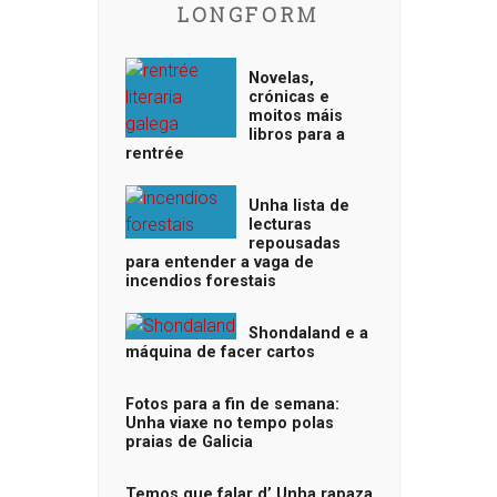
LONGFORM
Novelas,
crónicas e
moitos máis
libros para a
rentrée
Unha lista de
lecturas
repousadas
para entender a vaga de
incendios forestais
Shondaland e a
máquina de facer cartos
Fotos para a fin de semana:
Unha viaxe no tempo polas
praias de Galicia
Temos que falar d’ Unha rapaza