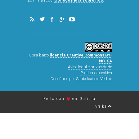
2011 na rede!
Coñece máis sobre nós
.
Obra baixo
licencia Creative Commons BY-
NC-SA
Aviso legal e privacidade
Política de cookies
Deseñado por
Simbolóxico
e
Vertixe
♥
Feito con
en Galicia
Arriba