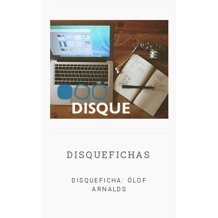
DISQUEFICHAS
A: IRIA MISA
DISQUEFICHA: ÓLÖF
ARNALDS