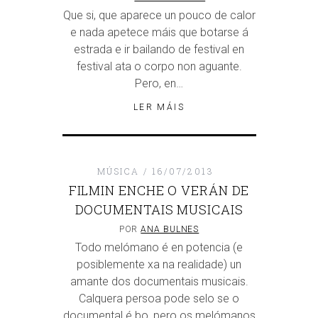
Que si, que aparece un pouco de calor
e nada apetece máis que botarse á
estrada e ir bailando de festival en
festival ata o corpo non aguante.
Pero, en…
LER MÁIS
MÚSICA
16/07/2013
FILMIN ENCHE O VERÁN DE
DOCUMENTAIS MUSICAIS
POR
ANA BULNES
Todo melómano é en potencia (e
posiblemente xa na realidade) un
amante dos documentais musicais.
Calquera persoa pode selo se o
documental é bo, pero os melómanos